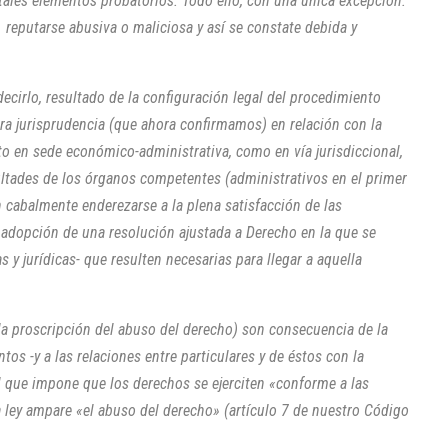
 tales elementos probatorios. Todo ello, con una única excepción:
e reputarse abusiva o maliciosa y así se constate debida y
ecirlo, resultado de la configuración legal del procedimiento
ra jurisprudencia (que ahora confirmamos) en relación con la
nto en sede económico-administrativa, como en vía jurisdiccional,
ltades de los órganos competentes (administrativos en el primer
n cabalmente enderezarse a la plena satisfacción de las
 adopción de una resolución ajustada a Derecho en la que se
s y jurídicas- que resulten necesarias para llegar a aquella
 la proscripción del abuso del derecho) son consecuencia de la
tos -y a las relaciones entre particulares y de éstos con la
l que impone que los derechos se ejerciten «conforme a las
la ley ampare «el abuso del derecho» (artículo 7 de nuestro Código