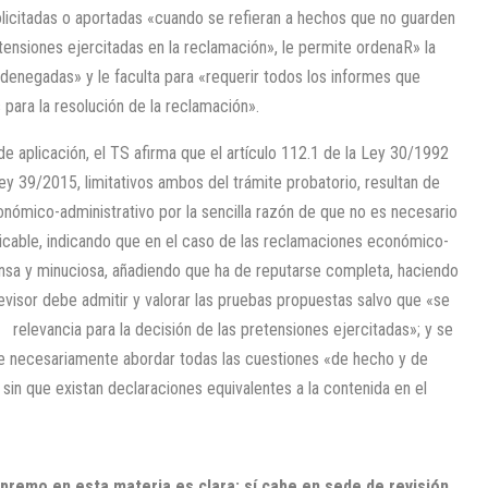
olicitadas o aportadas «cuando se refieran a hechos que no guarden
etensiones ejercitadas en la reclamación», le permite ordenaR» la
denegadas» y le faculta para «requerir todos los informes que
para la resolución de la reclamación».
 de aplicación, el TS afirma que el artículo 112.1 de la Ley 30/1992
ey 39/2015, limitativos ambos del trámite probatorio, resultan de
conómico-administrativo por la sencilla razón de que no es necesario
plicable, indicando que en el caso de las reclamaciones económico-
ensa y minuciosa, añadiendo que ha de reputarse completa, haciendo
evisor debe admitir y valorar las pruebas propuestas salvo que «se
levancia para la decisión de las pretensiones ejercitadas»; y se
e necesariamente abordar todas las cuestiones «de hecho y de
sin que existan declaraciones equivalentes a la contenida en el
upremo en esta materia es clara: sí cabe en sede de revisión