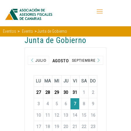
>
>
Eventos
Evento
Junta de Gobierno
Junta de Gobierno
AGOSTO 2026
JULIO
SEPTIEMBRE
LU
MA
MI
JU
VI
SA
DO
27
28
29
30
31
1
2
3
4
5
6
7
8
9
10
11
12
13
14
15
16
17
18
19
20
21
22
23