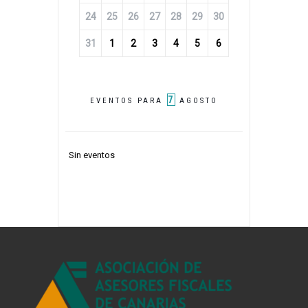
24
25
26
27
28
29
30
31
1
2
3
4
5
6
7
EVENTOS PARA
AGOSTO
Sin eventos