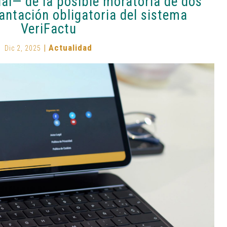
ial— de la posible moratoria de dos
antación obligatoria del sistema
VeriFactu
|
Actualidad
Dic 2, 2025