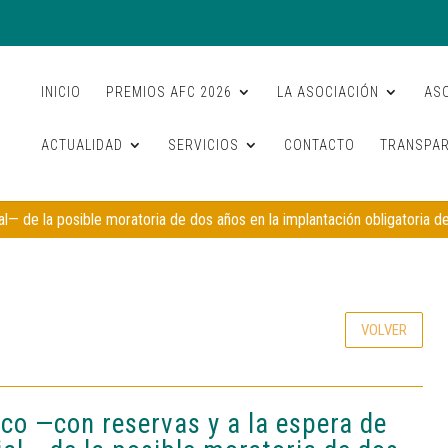
INICIO
PREMIOS AFC 2026
LA ASOCIACIÓN
AS
ACTUALIDAD
SERVICIOS
CONTACTO
TRANSPAR
l— de la posible moratoria de dos años en la implantación obligatoria d
VOLVER
co —con reservas y a la espera de