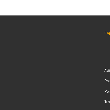
Si
Avi
Pol
Pol
Tra