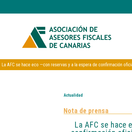
La AFC se hace eco —con reservas y a la espera de confirmación oficia
Actualidad
Nota de prensa
La AFC se hace e