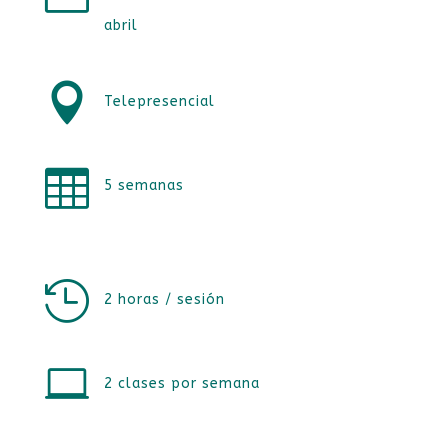
abril

Telepresencial

5 semanas

2 horas / sesión

2 clases por semana