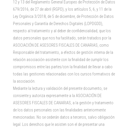
12 y 13 del Reglamento General Europeo de Protección de Datos
e
679/2016, de 27 de abril (RGPD), y los artículos 5, 6, y 11 de la
c
Ley Orgánica 3/2018, de 5 de diciembre, de Protección de Datos
a
Personales y Garantía de Derechos Digitales (LOPDGDD),
m
respecto al tratamiento y al deber de confidencialidad, que los
p
datos personales que nos ha facilitado, serán tratados por la
o
ASOCIACIÓN DE ASESORES FISCALES DE CANARIAS, como
v
Responsable del tratamiento, a efectos de gestión interna de la
a
relación asociación-asistente con la finalidad de cumplir los
c
compromisos entre las partes/con la finalidad de llevar a cabo
í
todas las gestiones relacionadas con los cursos formativos de
o
la asociación.
.
Mediante la lectura y validación del presente documento, se
consiente y autoriza expresamente a la ASOCIACIÓN DE
ASESORES FISCALES DE CANARIAS, a la gestión y tratamiento
de los datos personales con las finalidades anteriormente
mencionadas. No se cederán datos a terceros, salvo obligación
legal. Los derechos que le asisten son el de presentar una