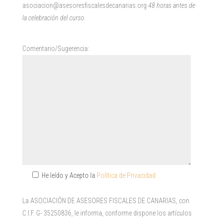
asociacion@asesoresfiscalesdecanarias.org
48 horas antes de
la celebración del curso.
P
o
Comentario/Sugerencia:
r
f
a
v
o
r
,
d
e
j
He leído y Acepto la
Política de Privacidad
a
e
La ASOCIACIÓN DE ASESORES FISCALES DE CANARIAS, con
s
C.I.F. G- 35250836, le informa, conforme dispone los artículos
t