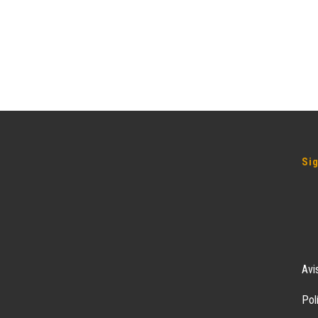
Si
Avi
Pol