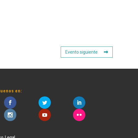
Evento siguiente
guenos en:
so Legal