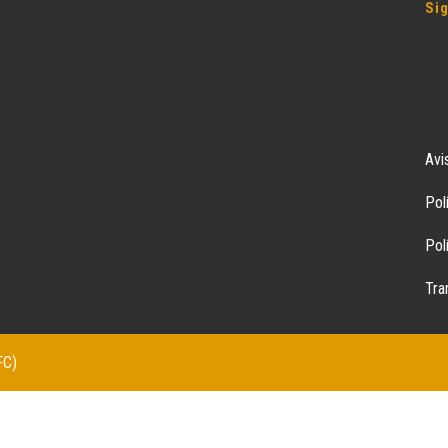
Si
Avi
Pol
Pol
Tra
FC)